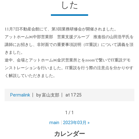
した
11月7日不動産会館にて、第3回業務研修会が開催されました。
アットホーム㈱中部営業部 営業支援グループ 推進役の山田浩平氏を
講師にお招きし、非対面での重要事項説明（IT重説）について講義を頂
きました。
途中、会場とアットホーム㈱金沢営業所とをzoomで繋いでIT重説デモ
ンストレーションを行いました。IT重説を行う際の注意点を分かりやす
く解説していただきました。
Permalink
by 富山支部
at 17:25
1 / 1
main
2023年03月
»
カレンダー