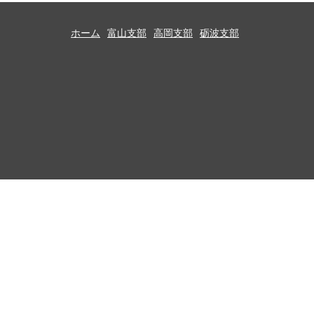
ホーム
富山支部
高岡支部
砺波支部