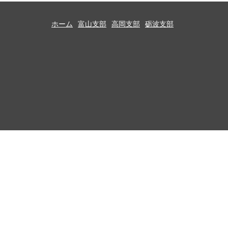
ホーム
富山支部
高岡支部
砺波支部