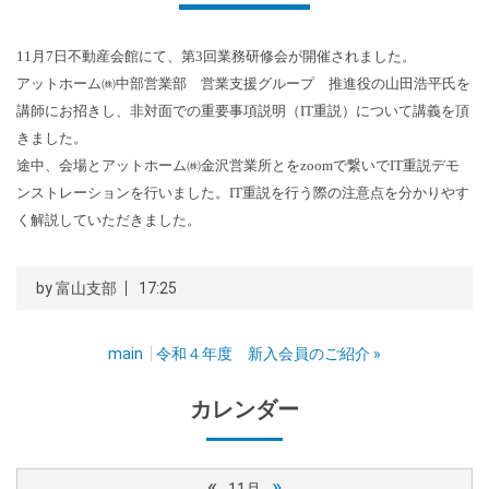
11月7日不動産会館にて、第3回業務研修会が開催されました。
アットホーム㈱中部営業部 営業支援グループ 推進役の山田浩平氏を
講師にお招きし、非対面での重要事項説明（IT重説）について講義を頂
きました。
途中、会場とアットホーム㈱金沢営業所とをzoomで繋いでIT重説デモ
ンストレーションを行いました。IT重説を行う際の注意点を分かりやす
く解説していただきました。
by
富山支部
17:25
main
令和４年度 新入会員のご紹介
»
カレンダー
«
»