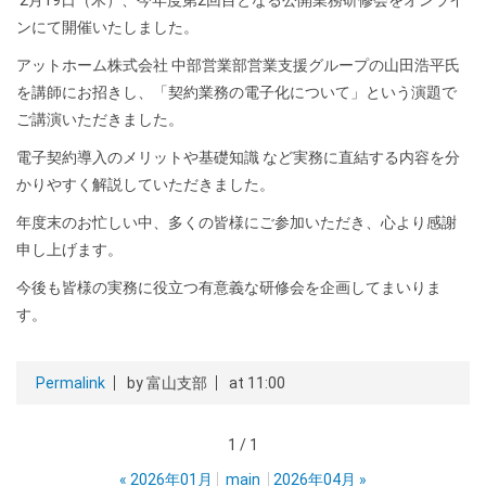
2
月
19
日（木）、今年度第
2
回目となる公開業務研修会をオンライ
ンにて開催いたしました。
アットホーム株式会社 中部営業部営業支援グループの山田浩平氏
を講師にお招きし、「契約業務の電子化について」という演題で
ご講演いただきました。
電子契約導入のメリットや基礎知識 など実務に直結する内容を分
かりやすく解説していただきました。
年度末のお忙しい中、多くの皆様にご参加いただき、心より感謝
申し上げます。
今後も皆様の実務に役立つ有意義な研修会を企画してまいりま
す。
Permalink
by 富山支部
at 11:00
1 / 1
«
2026年01月
main
2026年04月
»