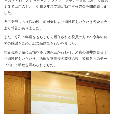
４月１６日（火）ＡＮＡクラウンプラザホテル富山に於いて会員
７３名出席のもと、令和５年度支部活動年次報告会を開催致しま
した。
布目支部長の挨拶の後、前田会長より御挨拶をいただき各委員会
より報告がありました。
また、令和５年度をもちまして退任される役員の方々へ永年の功
労の感謝をこめ、記念品贈呈を行いをました。
報告会終了後に会場を移し懇親会が行われ、来賓の酒井副会長よ
り御挨拶をいただき、西田副支部長の乾杯の後、皆様各々のテー
ブルにて親睦を深められました。