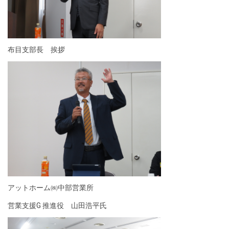
布目支部長 挨拶
アットホーム㈱中部営業所
営業支援G 推進役 山田浩平氏