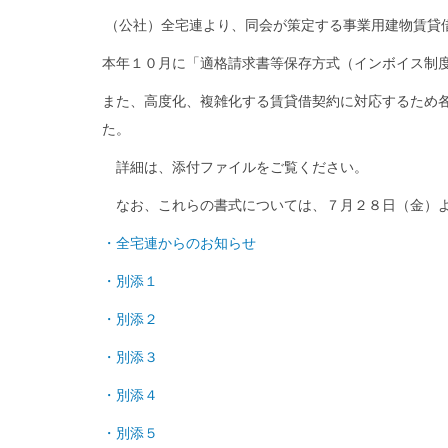
（公社）全宅連より、同会が策定する事業用建物賃貸
本年１０月に「適格請求書等保存方式（インボイス制
また、高度化、複雑化する賃貸借契約に対応するため
た。
詳細は、添付ファイルをご覧ください。
なお、これらの書式については、７月２８日（金）よ
・全宅連からのお知らせ
・別添１
・別添２
・別添３
・別添４
・別添５