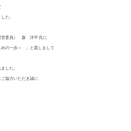
て
ました。
営委員） 森 洋平 氏に
じめの一歩～ 」と題しまして
れました。
にご協力いただき誠に