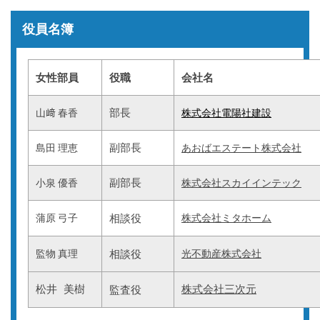
役員名簿
女性部員
役職
会社名
部長
山﨑 春香
株式会社電陽社建設
副部長
島田 理恵
あおばエステート株式会社
副部長
小泉 優香
株式会社スカイインテック
蒲原 弓子
相談役
株式会社ミタホーム
監物 真理
相談役
光不動産株式会社
松井 美樹
株式会社三次元
監査役