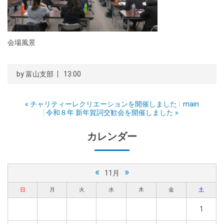
会場風景
by
富山支部
13:00
«
チャリティーレクリエーションを開催しました
main
令和８年 新年賀詞交歓会を開催しました
»
カレンダー
«
»
11月
日
月
火
水
木
金
土
1