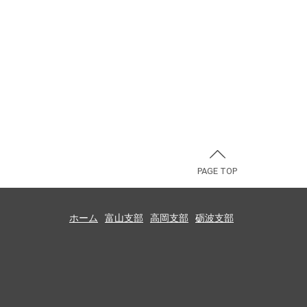
PAGE TOP
ホーム
富山支部
高岡支部
砺波支部