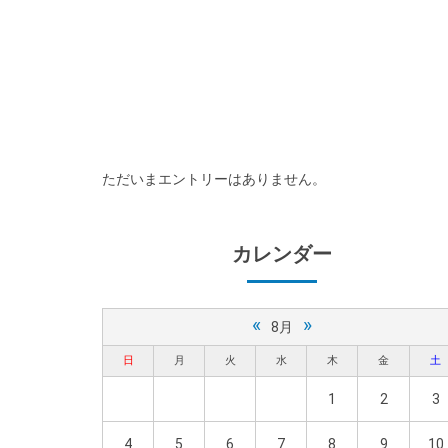
ただいまエントリーはありません。
カレンダー
«
»
8月
日
月
火
水
木
金
土
1
2
3
4
5
6
7
8
9
10