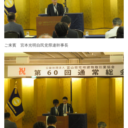
ご来賓 宮本光明自民党県連幹事長