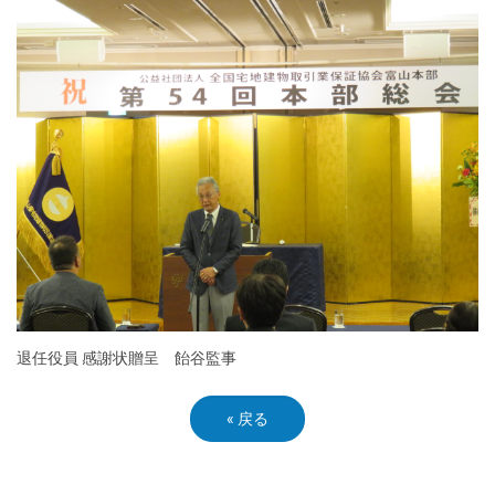
退任役員 感謝状贈呈 飴谷監事
«
戻る