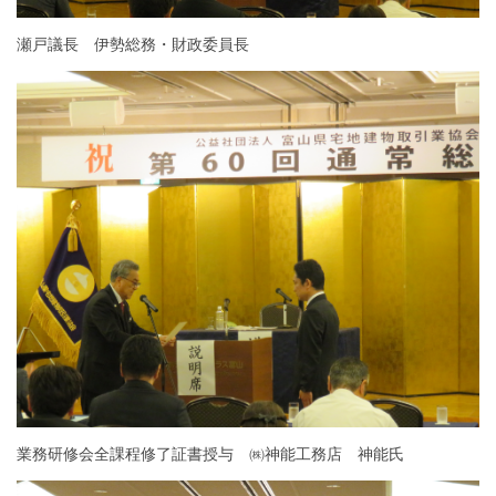
瀬戸議長 伊勢総務・財政委員長
業務研修会全課程修了証書授与 ㈱神能工務店 神能氏