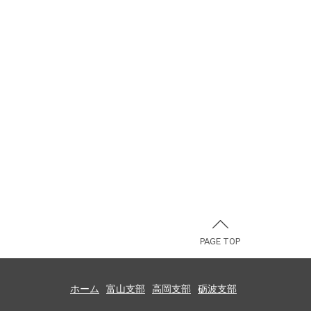
PAGE TOP
ホーム
富山支部
高岡支部
砺波支部