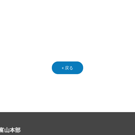
«
戻る
富山本部