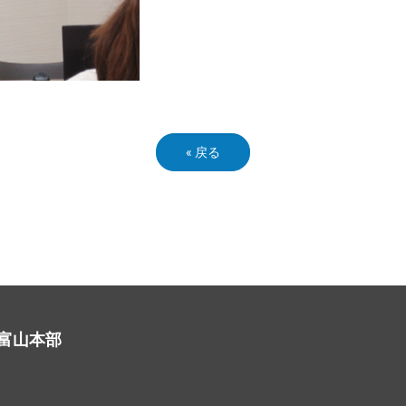
«
戻る
富山本部