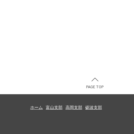
PAGE TOP
ホーム
富山支部
高岡支部
砺波支部