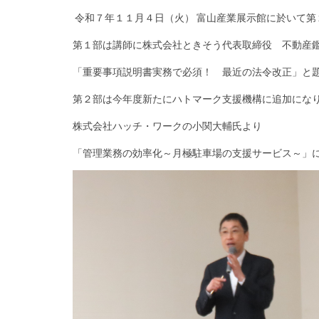
令和７年１１月４日（火） 富山産業展示館に於いて
第１部は講師に株式会社ときそう代表取締役 不動産
「重要事項説明書実務で必須！ 最近の法令改正」と
第２部は今年度新たにハトマーク支援機構に追加にな
株式会社ハッチ・ワークの小関大輔氏より
「管理業務の効率化～月極駐車場の支援サービス～」