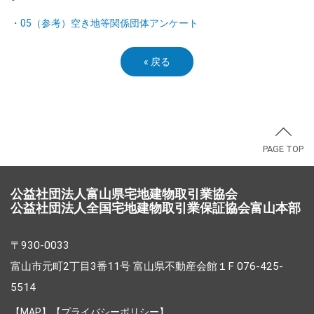
・05（参考）空き地等関係団体アンケート
«
戻る
PAGE TOP
公益社団法人富山県宅地建物取引業協会
公益社団法人全国宅地建物取引業保証協会富山本部
〒930-0033
富山市元町2丁目3番11号 富山県不動産会館１F 076-425-
5514
【
MAP
】【
プライバシーポリシー
】