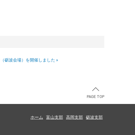
会（砺波会場）を開催しました
»
PAGE TOP
ホーム
富山支部
高岡支部
砺波支部