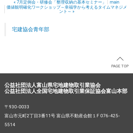
«
7月定例会・研修会「整理収納の基本セミナー」
main
価値観明確化ワークショップ～幸福学から考えるタイムマネジメ
ント～
»
宅建協会青年部
PAGE TOP
公益社団法人富山県宅地建物取引業協会
公益社団法人全国宅地建物取引業保証協会富山本部
〒930-0033
富山市元町2丁目3番11号 富山県不動産会館１F 076-425-
5514