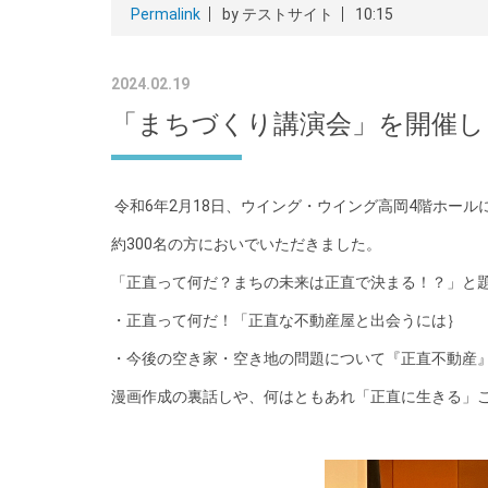
Permalink
by テストサイト
10:15
2024.02.19
「まちづくり講演会」を開催し
令和6年2月18日、ウイング・ウイング高岡4階ホー
約300名の方においでいただきました。
「正直って何だ？まちの未来は正直で決まる！？」と
・正直って何だ！「正直な不動産屋と出会うには｝
・今後の空き家・空き地の問題について『正直不動産
漫画作成の裏話しや、何はともあれ「正直に生きる」