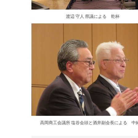
渡辺 守人 県議による 乾杯
高岡商工会議所 塩谷会頭と酒井副会長による 中